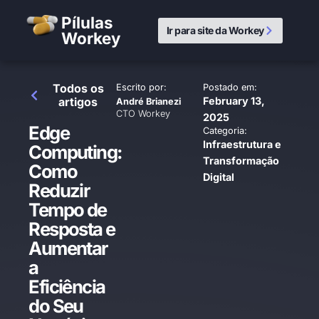
Pílulas
Ir para site da Workey
Workey
Todos os
Escrito por:
Postado em:
artigos
February 13,
André Brianezi
CTO Workey
2025
Edge
Categoria:
Infraestrutura e
Computing:
Transformação
Como
Digital
Reduzir
Tempo de
Resposta e
Aumentar
a
Eficiência
do Seu