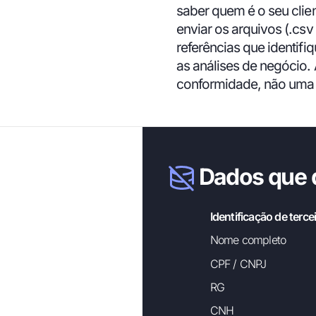
saber quem é o seu clien
enviar os arquivos (.cs
referências que identif
as análises de negócio. 
conformidade, não uma l
Dados que 
Identificação de terce
Nome completo
CPF / CNPJ
RG
CNH