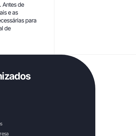
. Antes de
ais e as
cessárias para
al de
mizados
os
resa