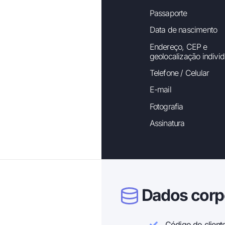
Passaporte
Data de nascimento
Endereço, CEP e
geolocalização individ
Telefone / Celular
E-mail
Fotografia
Assinatura
Dados corp
Código do client