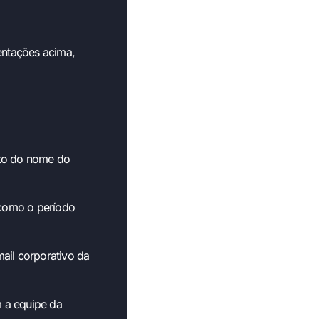
entações acima,
nto do nome do
 como o período
mail corporativo da
m a equipe da