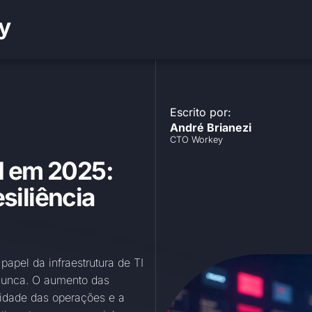
y
Escrito por:
André Brianezi
CTO Workey
TI em 2025:
siliência
pel da infraestrutura de TI
 nunca. O aumento das
xidade das operações e a