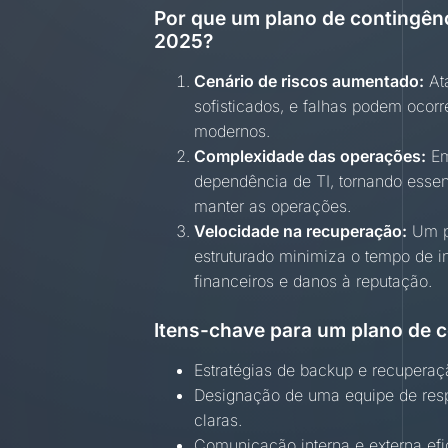
Por que um plano de contingênc
2025?
Cenário de riscos aumentado:
Ata
sofisticados, e falhas podem oco
modernos.
Complexidade das operações:
Em
dependência de TI, tornando essen
manter as operações.
Velocidade na recuperação:
Um p
estruturado minimiza o tempo de in
financeiros e danos à reputação.
Itens-chave para um plano de c
Estratégias de backup e recuperaç
Designação de uma equipe de res
claras.
Comunicação interna e externa efi