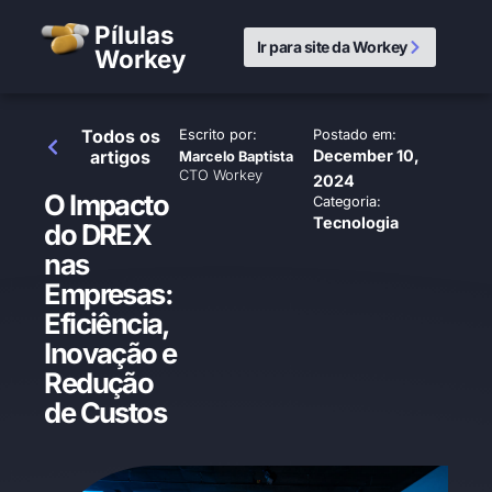
Pílulas
Ir para site da Workey
Workey
Todos os
Escrito por:
Postado em:
artigos
December 10,
Marcelo Baptista
CTO Workey
2024
O Impacto
Categoria:
Tecnologia
do DREX
nas
Empresas:
Eficiência,
Inovação e
Redução
de Custos