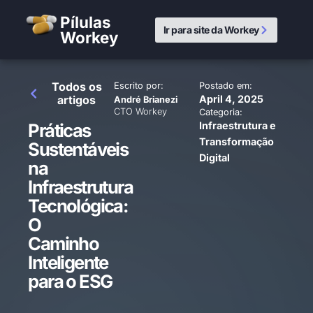
Pílulas
Ir para site da Workey
Workey
Todos os
Escrito por:
Postado em:
artigos
April 4, 2025
André Brianezi
CTO Workey
Categoria:
Práticas
Infraestrutura e
Transformação
Sustentáveis
Digital
na
Infraestrutura
Tecnológica:
O
Caminho
Inteligente
para o ESG